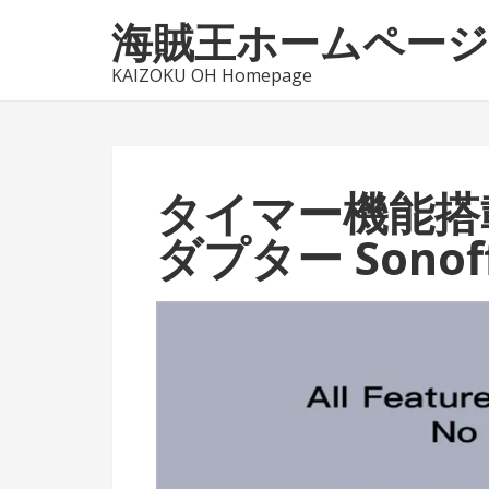
ナ
コ
海賊王ホームページ
ビ
ン
ゲ
テ
KAIZOKU OH Homepage
ー
ン
シ
ツ
ョ
へ
ン
ス
タイマー機能搭載
へ
キ
ダプター Sonoff
ス
ッ
キ
プ
ッ
プ